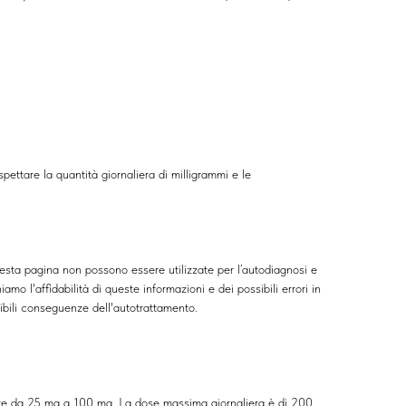
pettare la quantità giornaliera di milligrammi e le
uesta pagina non possono essere utilizzate per l’autodiagnosi e
mo l'affidabilità di queste informazioni e dei possibili errori in
ssibili conseguenze dell'autotrattamento.
iare da 25 mg a 100 mg. La dose massima giornaliera è di 200