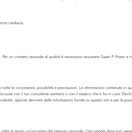
enza cardiaca;
te. Per un contatto sessuale di qualità è necessario assumere Super P-Power e ris
 tutte le circostanze, possibilità e precauzioni. Le informazioni contenute in q
scusse con il tuo consulente sanitario o con il medico che ti ha in cura. Declinia
ndiretti, speciali derivanti dalle informazioni fornite su questo sito e per le po
 volta al giorno un'ora prima del rapporto sessuale. Una singola dose può var