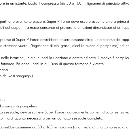
re in un istante: basta 1 compressa (da 50 a 160 milligrammi di principio attivo
l partner prova molto piacere. Super P Force deve essere assunto un'ora prima de
uali del corpo. Il farmaco consente di provare le emozioni dimenticate di un rap
compresse di Super P Force dovrebbero essere assunte circa un'ora prima del rap
a stomaco vuoto. L'ingestione di cibi grassi, alcol (o succo di pompelmo) riduce
lle istruzioni, in alcuni casi la ricezione è controindicata. Il motivo è sempli
l farmaco. Ed ecco i casi in cui l'uso di questo farmaco è vietato:
etina;
o dei vasi sanguigni);
trati;
ol o succo di pompelmo.
 vita sessuale, devi assumere Super Force rigorosamente come indicato, senza vio
rà prima di quanto necessario per un contatto sessuale completo.
dovrebbe assumere da 50 a 160 milligrammi (una media di una compressa al gio