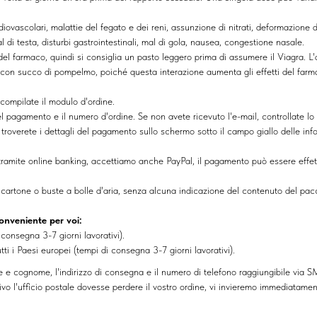
ardiovascolari, malattie del fegato e dei reni, assunzione di nitrati, deformazione
l di testa, disturbi gastrointestinali, mal di gola, nausea, congestione nasale.
i del farmaco, quindi si consiglia un pasto leggero prima di assumere il Viagra. L
 con succo di pompelmo, poiché questa interazione aumenta gli effetti del farm
 compilate il modulo d'ordine.
del pagamento e il numero d'ordine. Se non avete ricevuto l'e-mail, controllate l
, troverete i dettagli del pagamento sullo schermo sotto il campo giallo delle 
tramite online banking, accettiamo anche PayPal, il pagamento può essere effe
di cartone o buste a bolle d'aria, senza alcuna indicazione del contenuto del pac
onveniente per voi:
 consegna 3-7 giorni lavorativi).
ti i Paesi europei (tempi di consegna 3-7 giorni lavorativi).
 e cognome, l'indirizzo di consegna e il numero di telefono raggiungibile via SM
tivo l'ufficio postale dovesse perdere il vostro ordine, vi invieremo immediatame