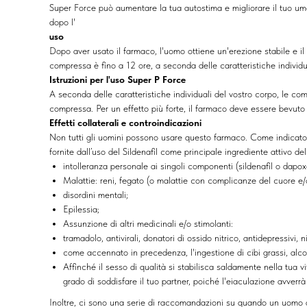
Super Force può aumentare la tua autostima e migliorare il tuo umo
dopo l'
uso
Dopo aver usato il farmaco, l'uomo ottiene un'erezione stabile e i
compressa è fino a 12 ore, a seconda delle caratteristiche individ
Istruzioni per l'uso Super P Force
A seconda delle caratteristiche individuali del vostro corpo, le 
compressa. Per un effetto più forte, il farmaco deve essere bevuto 
Effetti collaterali e controindicazioni
Non tutti gli uomini possono usare questo farmaco. Come indicato ne
fornite dall’uso del Sildenafil come principale ingrediente attivo de
intolleranza personale ai singoli componenti (sildenafil o dapox
Malattie: reni, fegato (o malattie con complicanze del cuore e/
disordini mentali;
Epilessia;
Assunzione di altri medicinali e/o stimolanti:
tramadolo, antivirali, donatori di ossido nitrico, antidepressivi, ni
come accennato in precedenza, l'ingestione di cibi grassi, alc
Affinché il sesso di qualità si stabilisca saldamente nella tua
grado di soddisfare il tuo partner, poiché l'eiaculazione avver
Inoltre, ci sono una serie di raccomandazioni su quando un uomo 