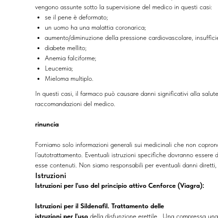
vengono assunte sotto la supervisione del medico in questi casi:
se il pene è deformato;
un uomo ha una malattia coronarica;
aumento/diminuzione della pressione cardiovascolare, insuffici
diabete mellito;
Anemia falciforme;
Leucemia;
Mieloma multiplo.
In questi casi, il farmaco può causare danni significativi alla salu
raccomandazioni del medico.
rinuncia
Forniamo solo informazioni generali sui medicinali che non coprono
l’autotrattamento. Eventuali istruzioni specifiche dovranno essere di
esse contenuti. Non siamo responsabili per eventuali danni diretti, i
Istruzioni
Istruzioni per l'uso del principio attivo Cenforce (Viagra):
Istruzioni per il Sildenafil. Trattamento delle
istruzioni per l'uso
della disfunzione erettile . Una compressa una