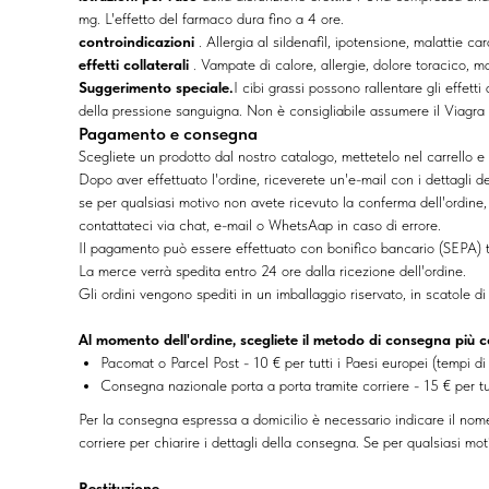
mg. L'effetto del farmaco dura fino a 4 ore.
controindicazioni
. Allergia al sildenafil, ipotensione, malattie c
effetti collaterali
. Vampate di calore, allergie, dolore toracico, ma
Suggerimento speciale.
I cibi grassi possono rallentare gli effett
della pressione sanguigna. Non è consigliabile assumere il Viagra
Pagamento e consegna
Scegliete un prodotto dal nostro catalogo, mettetelo nel carrello e
Dopo aver effettuato l'ordine, riceverete un'e-mail con i dettagli 
se per qualsiasi motivo non avete ricevuto la conferma dell'ordine
contattateci via chat, e-mail o WhetsAap in caso di errore.
Il pagamento può essere effettuato con bonifico bancario (SEPA) 
La merce verrà spedita entro 24 ore dalla ricezione dell'ordine.
Gli ordini vengono spediti in un imballaggio riservato, in scatole 
Al momento dell'ordine, scegliete il metodo di consegna più c
Pacomat o Parcel Post - 10 € per tutti i Paesi europei (tempi di
Consegna nazionale porta a porta tramite corriere - 15 € per tut
Per la consegna espressa a domicilio è necessario indicare il nome
corriere per chiarire i dettagli della consegna. Se per qualsiasi mo
Restituzione