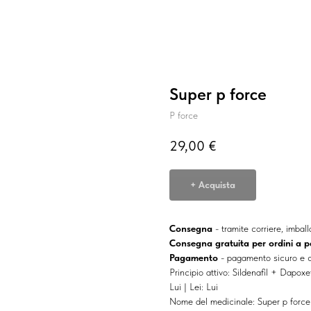
Super p force
P force
29,00
€
+ Acquista
Consegna
- tramite corriere, imbal
Consegna gratuita per ordini a p
Pagamento
- pagamento sicuro e c
Principio attivo: Sildenafil + Dapoxe
Lui | Lei: Lui
Nome del medicinale: Super p force