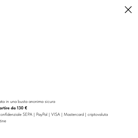
lata in una busta anonima sicura
artire da 130 €
onfidenziale SEPA | PayPal | VISA | Mastercard | criptovaluta
tine