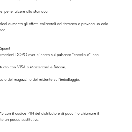
 del pene, ulcere allo stomaco.
'alcol aumenta gli effetti collaterali del farmaco e provoca un calo
aco.
o Spam!
informazioni DOPO aver cliccato sul pulsante "checkout". non
ttuato con VISA o Mastercard e Bitcoin.
co o del magazzino del mittente sull'imballaggio.
S con il codice PIN del distributore di pacchi o chiamare il
nte un pacco sostitutivo.