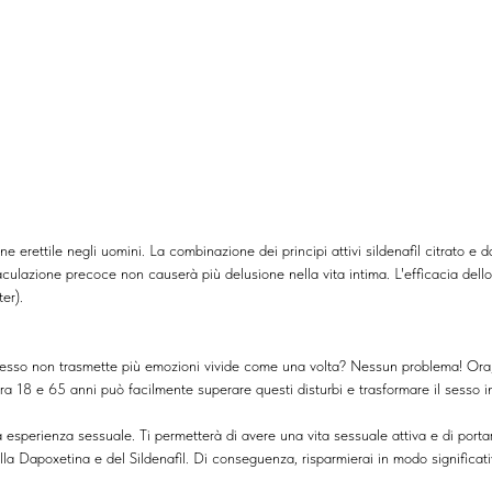
e erettile negli uomini. La combinazione dei principi attivi sildenafil citrato e
eiaculazione precoce non causerà più delusione nella vita intima. L'efficacia de
er).
l sesso non trasmette più emozioni vivide come una volta? Nessun problema! Ora,
tra 18 e 65 anni può facilmente superare questi disturbi e trasformare il sesso 
esperienza sessuale. Ti permetterà di avere una vita sessuale attiva e di portar
ella Dapoxetina e del Sildenafil. Di conseguenza, risparmierai in modo significa