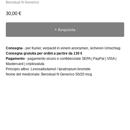
Berodual N Generico
30,00
€
+ Acquista
Consegna
- per Kurier, verpackt in einem anonymen, sicheren Umschlag
Consegna gratuita per ordini a partire da 130 €
Pagamento
- pagamento sicuro e confidenziale SEPA | PayPal | VISA |
Mastercard | criptovaluta
Principio attivo: Levosalbutamol / Ipratropium bromide
Nome del medicinale: Berodual N Generico 50/20 mcg