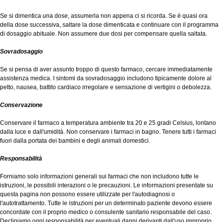
Se si dimentica una dose, assumerla non appena ci si ricorda. Se è quasi ora
della dose successiva, saltare la dose dimenticata e continuare con il programma
di dosaggio abituale. Non assumere due dosi per compensare quella saltata.
Sovradosaggio
Se si pensa di aver assunto troppo di questo farmaco, cercare immediatamente
assistenza medica. I sintomi da sovradosaggio includono tipicamente dolore al
petto, nausea, battito cardiaco irregolare e sensazione di vertigini o debolezza.
Conservazione
Conservare il farmaco a temperatura ambiente tra 20 e 25 gradi Celsius, lontano
dalla luce e dall'umidità. Non conservare i farmaci in bagno. Tenere tutti i farmaci
fuori dalla portata dei bambini e degli animali domestici.
Responsabilità
Forniamo solo informazioni generali sui farmaci che non includono tutte le
istruzioni, le possibili interazioni o le precauzioni. Le informazioni presentate su
questa pagina non possono essere utilizzate per l'autodiagnosi o
l'autotrattamento. Tutte le istruzioni per un determinato paziente devono essere
concordate con il proprio medico o consulente sanitario responsabile del caso.
Decliniamo ogni responsabilità per eventuali danni derivanti dall'uso improprio