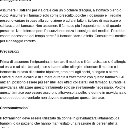
Dosaggio e Utilizzo
Assumere il
Tofranil
per via orale con un bicchiere d'acqua, a stomaco pieno o
vuoto. Assumere il farmaco solo come prescritto, poiché il dosaggio e il regime
possono variare in base alla condizione e ad altri fattori. Evitare di masticare o
schiacciare il farmaco. Non assumere il farmaco più frequentemente di quanto
prescritto. Non interrompere l'assunzione senza il consiglio del medico. Potrebbe
essere necessario del tempo perché il farmaco faccia effetto. Consultare il medico
per il dosaggio corretto.
Precauzioni
Prima di assumere l'Imipramina, informare il medico o il farmacista se si è allergici
ad essa o ad altri farmaci, o se si hanno altre allergie. Informare il medico o il
farmacista in caso di disturbo bipolare, problemi agli occhi, al fegato o ai reni.
Evitare di bere alcolici e di fumare durante il trattamento con questo farmaco. Gli
anziani possono essere più sensibili agli effetti collaterali del farmaco. Durante la
gravidanza, utilizzare questo trattamento solo se strettamente necessario. Poiché
questo farmaco può essere assorbito attraverso la pelle, le donne in gravidanza o
che potrebbero diventarlo non devono maneggiare questo farmaco.
Controindicazioni
Il
Tofranil
non deve essere utilizzato da donne in gravidanza/allattamento, da
bambini o da pazienti che hanno manifestato una reazione di ipersensibilità