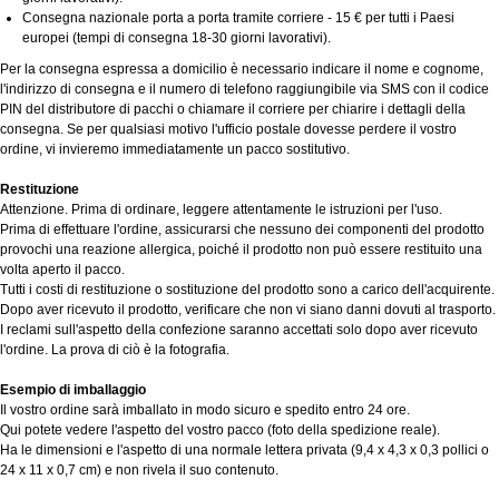
Consegna nazionale porta a porta tramite corriere - 15 € per tutti i Paesi
europei (tempi di consegna 18-30 giorni lavorativi).
Per la consegna espressa a domicilio è necessario indicare il nome e cognome,
l'indirizzo di consegna e il numero di telefono raggiungibile via SMS con il codice
PIN del distributore di pacchi o chiamare il corriere per chiarire i dettagli della
consegna. Se per qualsiasi motivo l'ufficio postale dovesse perdere il vostro
ordine, vi invieremo immediatamente un pacco sostitutivo.
Restituzione
Attenzione. Prima di ordinare, leggere attentamente le istruzioni per l'uso.
Prima di effettuare l'ordine, assicurarsi che nessuno dei componenti del prodotto
provochi una reazione allergica, poiché il prodotto non può essere restituito una
volta aperto il pacco.
Tutti i costi di restituzione o sostituzione del prodotto sono a carico dell'acquirente.
Dopo aver ricevuto il prodotto, verificare che non vi siano danni dovuti al trasporto.
I reclami sull'aspetto della confezione saranno accettati solo dopo aver ricevuto
l'ordine. La prova di ciò è la fotografia.
Esempio di imballaggio
Il vostro ordine sarà imballato in modo sicuro e spedito entro 24 ore.
Qui potete vedere l'aspetto del vostro pacco (foto della spedizione reale).
Ha le dimensioni e l'aspetto di una normale lettera privata (9,4 x 4,3 x 0,3 pollici o
24 x 11 x 0,7 cm) e non rivela il suo contenuto.