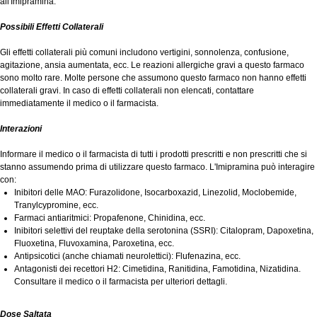
all'Imipramina.
Possibili Effetti Collaterali
Gli effetti collaterali più comuni includono vertigini, sonnolenza, confusione,
agitazione, ansia aumentata, ecc. Le reazioni allergiche gravi a questo farmaco
sono molto rare. Molte persone che assumono questo farmaco non hanno effetti
collaterali gravi. In caso di effetti collaterali non elencati, contattare
immediatamente il medico o il farmacista.
Interazioni
Informare il medico o il farmacista di tutti i prodotti prescritti e non prescritti che si
stanno assumendo prima di utilizzare questo farmaco. L'Imipramina può interagire
con:
Inibitori delle MAO: Furazolidone, Isocarboxazid, Linezolid, Moclobemide,
Tranylcypromine, ecc.
Farmaci antiaritmici: Propafenone, Chinidina, ecc.
Inibitori selettivi del reuptake della serotonina (SSRI): Citalopram, Dapoxetina,
Fluoxetina, Fluvoxamina, Paroxetina, ecc.
Antipsicotici (anche chiamati neurolettici): Flufenazina, ecc.
Antagonisti dei recettori H2: Cimetidina, Ranitidina, Famotidina, Nizatidina.
Consultare il medico o il farmacista per ulteriori dettagli.
Dose Saltata