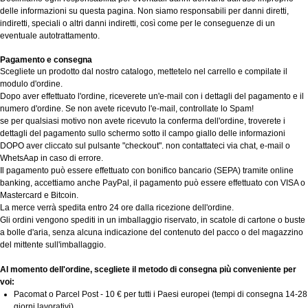
delle informazioni su questa pagina. Non siamo responsabili per danni diretti,
indiretti, speciali o altri danni indiretti, così come per le conseguenze di un
eventuale autotrattamento.
Pagamento e consegna
Scegliete un prodotto dal nostro catalogo, mettetelo nel carrello e compilate il
modulo d'ordine.
Dopo aver effettuato l'ordine, riceverete un'e-mail con i dettagli del pagamento e il
numero d'ordine. Se non avete ricevuto l'e-mail, controllate lo Spam!
se per qualsiasi motivo non avete ricevuto la conferma dell'ordine, troverete i
dettagli del pagamento sullo schermo sotto il campo giallo delle informazioni
DOPO aver cliccato sul pulsante "checkout". non contattateci via chat, e-mail o
WhetsAap in caso di errore.
Il pagamento può essere effettuato con bonifico bancario (SEPA) tramite online
banking, accettiamo anche PayPal, il pagamento può essere effettuato con VISA o
Mastercard e Bitcoin.
La merce verrà spedita entro 24 ore dalla ricezione dell'ordine.
Gli ordini vengono spediti in un imballaggio riservato, in scatole di cartone o buste
a bolle d'aria, senza alcuna indicazione del contenuto del pacco o del magazzino
del mittente sull'imballaggio.
Al momento dell'ordine, scegliete il metodo di consegna più conveniente per
voi:
Pacomat o Parcel Post - 10 € per tutti i Paesi europei (tempi di consegna 14-28
giorni lavorativi).