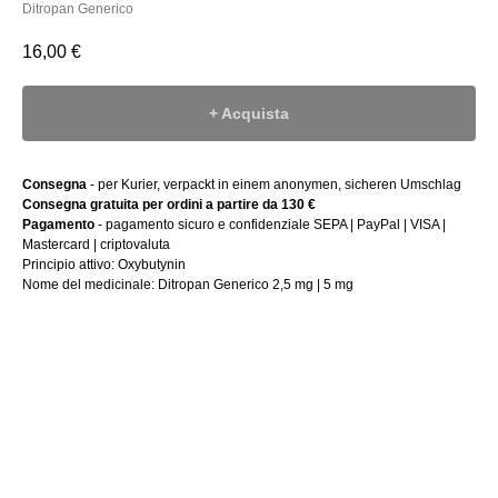
Ditropan Generico
16,00
€
+ Acquista
Consegna
- per Kurier, verpackt in einem anonymen, sicheren Umschlag
Consegna gratuita per ordini a partire da 130 €
Pagamento
- pagamento sicuro e confidenziale SEPA | PayPal | VISA |
Mastercard | criptovaluta
Principio attivo: Oxybutynin
Nome del medicinale: Ditropan Generico 2,5 mg | 5 mg