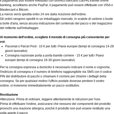
Il pagamento può essere effettuato con bonifico bancario (SEPA) tramite online
banking, accettiamo anche PayPal, il pagamento può essere effettuato con VISA o
Mastercard e Bitcoin.
La merce verrà spedita entro 24 ore dalla ricezione dell'ordine.
Gli ordini vengono spediti in un imballaggio riservato, in scatole di cartone o buste
a bolle d'aria, senza alcuna indicazione del contenuto del pacco o del magazzino
del mittente sull'imballaggio.
Al momento dell'ordine, scegliete il metodo di consegna più conveniente per
voi:
Pacomat o Parcel Post - 10 € per tutti i Paesi europei (tempi di consegna 14-28
giorni lavorativi).
Consegna nazionale porta a porta tramite corriere - 15 € per tutti i Paesi
europei (tempi di consegna 18-30 giorni lavorativi).
Per la consegna espressa a domicilio è necessario indicare il nome e cognome,
l'indirizzo di consegna e il numero di telefono raggiungibile via SMS con il codice
PIN del distributore di pacchi o chiamare il corriere per chiarire i dettagli della
consegna. Se per qualsiasi motivo l'ufficio postale dovesse perdere il vostro
ordine, vi invieremo immediatamente un pacco sostitutivo.
Restituzione
Attenzione. Prima di ordinare, leggere attentamente le istruzioni per l'uso.
Prima di effettuare l'ordine, assicurarsi che nessuno dei componenti del prodotto
provochi una reazione allergica, poiché il prodotto non può essere restituito una
volta aperto il pacco.